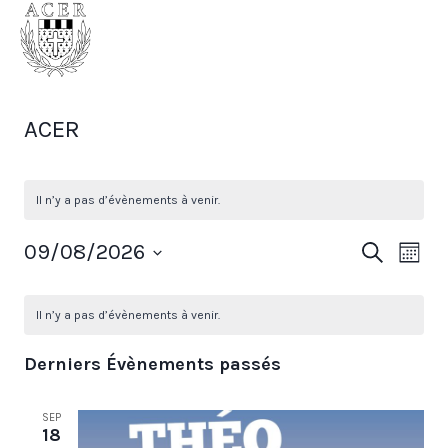
Aller
Association catholique
au
des étudiants rennais
contenu
ACER
Il n’y a pas d’évènements à venir.
Rec
Na
09/08/2026
Recherche
Mois
Sélectionnez
Calendrier
de
et
une
Il n’y a pas d’évènements à venir.
vu
de
nav
date.
Év
Derniers Évènements passés
Évènements
de
SEP
18