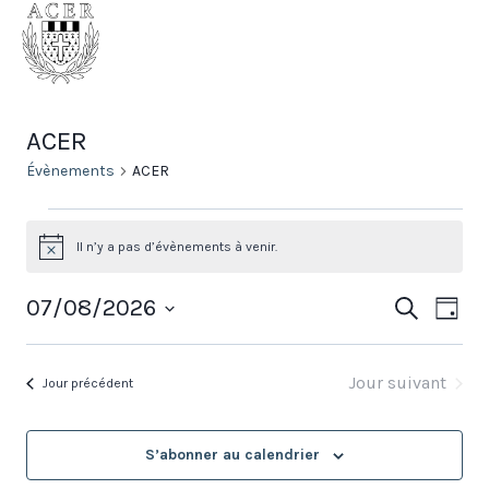
Aller
Association catholique
au
des étudiants rennais
contenu
ACER
Évènements
ACER
Évènements
Il n’y a pas d’évènements à venir.
Notice
for
Rec
Na
07/08/2026
Recherche
août
Jour
Sélectionnez
de
et
7,
une
Jour suivant
vu
Jour précédent
nav
date.
2026
Év
de
S’abonner au calendrier