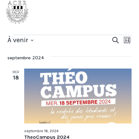
Aller
Association catholique
au
des étudiants rennais
contenu
Évènements
Rec
Na
À venir
Recherche
Liste
Sélectionnez
de
et
une
septembre 2024
vu
nav
date.
MER
Év
18
de
vue
Évè
septembre 18, 2024
TheoCampus 2024